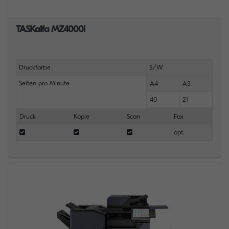
TASKalfa MZ4000i
Druckfarbe
S/W
Seiten pro Minute
A4
A3
40
21
Druck
Kopie
Scan
Fax
opt.