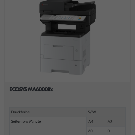
ECOSYS MA6000ifx
Druckfarbe
S/W
Seiten pro Minute
A4
A3
60
0