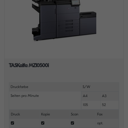
TASKalfa MZ10500i
Druckfarbe
S/W
Seiten pro Minute
A4
A3
105
52
Druck
Kopie
Scan
Fax
opt.