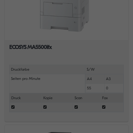
ECOSYS MA5500ifx
Druckfarbe
S/W
Seiten pro Minute
A4
A3
55
0
Druck
Kopie
Scan
Fax