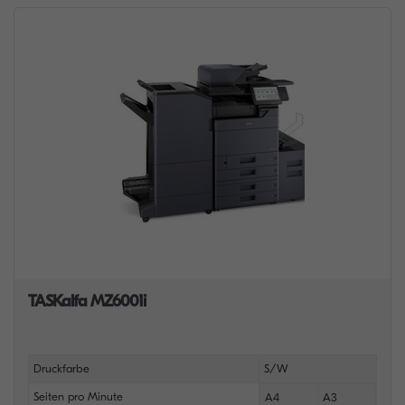
TASKalfa MZ6001i
Druckfarbe
S/W
Seiten pro Minute
A4
A3