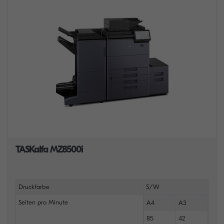
TASKalfa MZ8500i
Druckfarbe
S/W
Seiten pro Minute
A4
A3
85
42