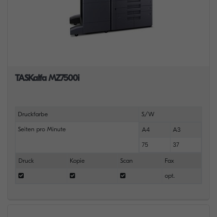
TASKalfa MZ7500i
Druckfarbe
S/W
Seiten pro Minute
A4
A3
75
37
Druck
Kopie
Scan
Fax
opt.