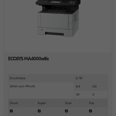
ECOSYS MA4000wifx
Druckfarbe
S/W
Seiten pro Minute
A4
A3
40
0
Druck
Kopie
Scan
Fax