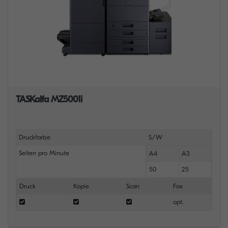
TASKalfa MZ5001i
Druckfarbe
S/W
Seiten pro Minute
A4
A3
50
25
Druck
Kopie
Scan
Fax
opt.