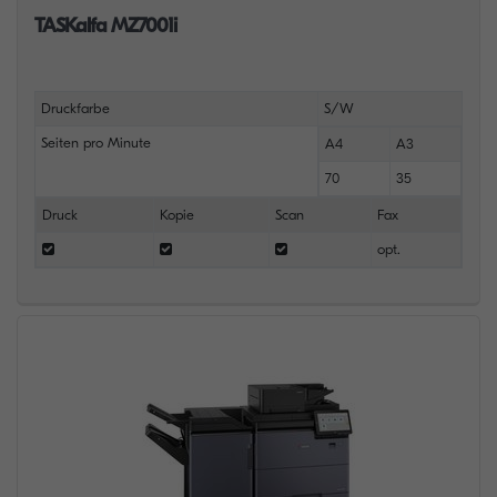
TASKalfa MZ7001i
Druckfarbe
S/W
Seiten pro Minute
A4
A3
70
35
Druck
Kopie
Scan
Fax
opt.